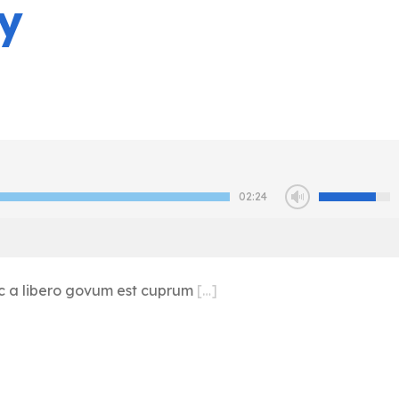
y
02:24
nc a libero govum est cuprum
[…]