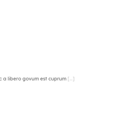
nc a libero govum est cuprum
[…]